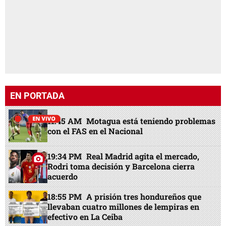
EN PORTADA
11:45 AM
Motagua está teniendo problemas
con el FAS en el Nacional
19:34 PM
Real Madrid agita el mercado,
Rodri toma decisión y Barcelona cierra
acuerdo
18:55 PM
A prisión tres hondureños que
llevaban cuatro millones de lempiras en
efectivo en La Ceiba