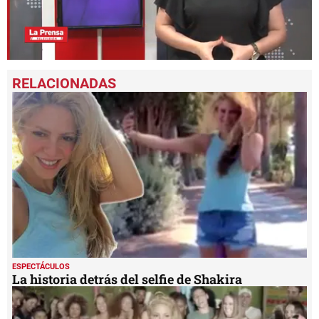
0
seconds
of
2
minutes,
1
second
ESPECTÁCULOS
La historia detrás del selfie de Shakira