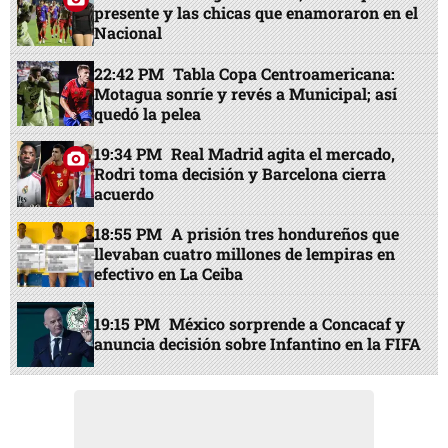
presente y las chicas que enamoraron en el
Nacional
22:42 PM
Tabla Copa Centroamericana:
Motagua sonríe y revés a Municipal; así
quedó la pelea
19:34 PM
Real Madrid agita el mercado,
Rodri toma decisión y Barcelona cierra
acuerdo
18:55 PM
A prisión tres hondureños que
llevaban cuatro millones de lempiras en
efectivo en La Ceiba
19:15 PM
México sorprende a Concacaf y
anuncia decisión sobre Infantino en la FIFA