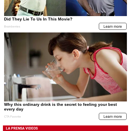
LA PRENSA VIDEOS
Sin Bandera en San Pedro Sula: ¿están
listos para una noche cargada de
romanticismo?
Pierde la vida la madre de la
Hondureño sobrevivió siete días
influencer Sol León
perdido en el desierto y hoy dedica
su vida a ayudar a migrantes y niños
hondureños