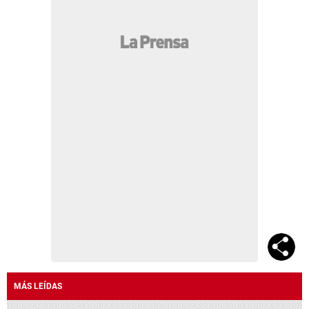
MÁS LEÍDAS
Matan a empresario Roberto Becker tras salir de
su negocio en San Pedro Sula
Revelan lo qué pasó increíblemente entre Emilio
Izaguirre y Virginia
Abandonados en el hospital Nasser Hilsaca y su
hermana Básima