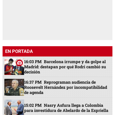
Madrid: destapan por qué Rodri cambió su
decisión
16:37 PM
Reprograman audiencia de
Roosevelt Hernández por incompatibilidad
de agenda
15:02 PM
Nasry Asfura llega a Colombia
para investidura de Abelardo de la Espriella
12:32 PM
Real Madrid renueva a Vinicius:
Salario y por cuántos años firmó
15:35 PM
Vinicius reacciona tras
renovación con Real Madrid y manda
mensaje a Mourinho