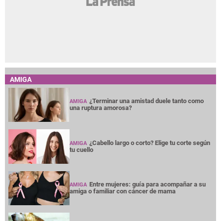
AMIGA
¿Terminar una amistad duele tanto como
AMIGA
una ruptura amorosa?
¿Cabello largo o corto? Elige tu corte según
AMIGA
tu cuello
Entre mujeres: guía para acompañar a su
AMIGA
amiga o familiar con cáncer de mama