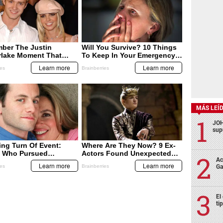
MÁS LEÍ
JOH
sup
Ac
Ga
El
ti