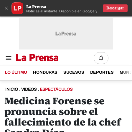
La Prensa
×
Descargar
Noticias al instante. Disponible en Google y IOS
LO ÚLTIMO
HONDURAS
SUCESOS
DEPORTES
MUN
INICIO
.
VIDEOS
.
ESPECTÁCULOS
Medicina Forense se
pronuncia sobre el
fallecimiento de la chef