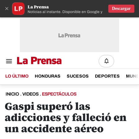
La Prensa
×
Descargar
Noticias al instante. Disponible en Google y IOS
LO ÚLTIMO
HONDURAS
SUCESOS
DEPORTES
MUN
INICIO
.
VIDEOS
.
ESPECTÁCULOS
Gaspi superó las
adicciones y falleció en
un accidente aéreo