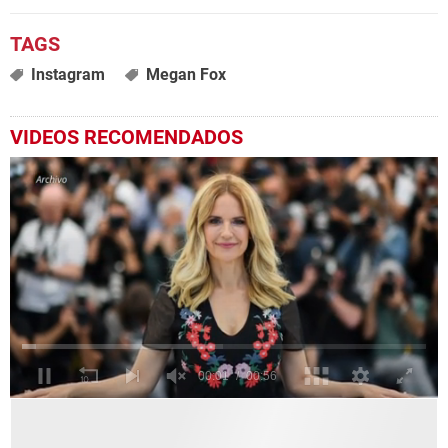
Instagram
Megan Fox
VIDEOS RECOMENDADOS
0
seconds
of