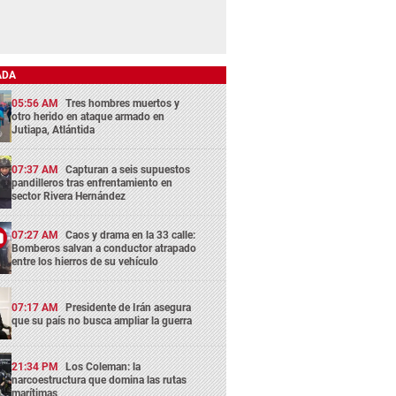
ADA
05:56 AM
Tres hombres muertos y
otro herido en ataque armado en
Jutiapa, Atlántida
07:37 AM
Capturan a seis supuestos
pandilleros tras enfrentamiento en
sector Rivera Hernández
07:27 AM
Caos y drama en la 33 calle:
Bomberos salvan a conductor atrapado
entre los hierros de su vehículo
07:17 AM
Presidente de Irán asegura
que su país no busca ampliar la guerra
21:34 PM
Los Coleman: la
narcoestructura que domina las rutas
marítimas