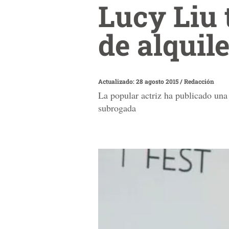
Lucy Liu 
de alquile
Actualizado: 28 agosto 2015
/
Redacción
La popular actriz ha publicado una
subrogada