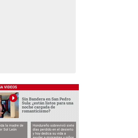
SA VIDEOS
Sin Bandera en San Pedro
Sula: ¿están listos para una
noche cargada de
romanticismo?
vida la madre de
Hondureño sobrevivió siete
cer Sol León
días perdido en el desierto
y hoy dedica su vida a
ayudar a migrantes y niños