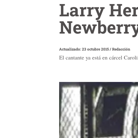
Larry Her
Newberr
Actualizado: 23 octubre 2015
/
Redacción
El cantante ya está en cárcel Caroli