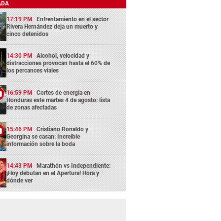
ADA
17:19 PM
Enfrentamiento en el sector
Rivera Hernández deja un muerto y
cinco detenidos
14:30 PM
Alcohol, velocidad y
distracciones provocan hasta el 60% de
los percances viales
16:59 PM
Cortes de energía en
Honduras este martes 4 de agosto: lista
de zonas afectadas
15:46 PM
Cristiano Ronaldo y
Georgina se casan: Increíble
información sobre la boda
14:43 PM
Marathón vs Independiente:
¡Hoy debutan en el Apertura! Hora y
dónde ver