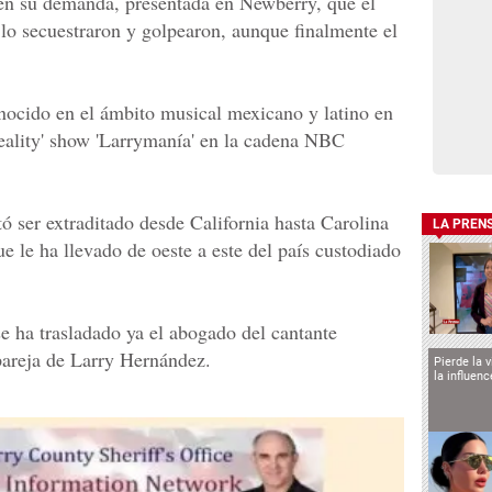
 en su demanda, presentada en Newberry, que el
lo secuestraron y golpearon, aunque finalmente el
nocido en el ámbito musical mexicano y latino en
reality' show 'Larrymanía' en la cadena NBC
ó ser extraditado desde California hasta Carolina
LA PREN
ue le ha llevado de oeste a este del país custodiado
 ha trasladado ya el abogado del cantante
pareja de Larry Hernández.
Pierde la 
la influen