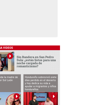
SA VIDEOS
Sin Bandera en San Pedro
Sula: ¿están listos para una
noche cargada de
romanticismo?
vida la madre de
Hondureño sobrevivió siete
cer Sol León
días perdido en el desierto
y hoy dedica su vida a
ayudar a migrantes y niños
hondureños