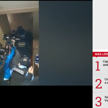
MÁS LEÍ
Cap
asa
Co
a 
Sa
Vo