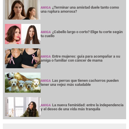
¿Terminar una amistad duele tanto como
AMIGA
una ruptura amorosa?
¿Cabello largo o corto? Elige tu corte según
AMIGA
tu cuello
Entre mujeres: guía para acompañar a su
AMIGA
amiga o familiar con cáncer de mama
Las perras que tienen cachorros pueden
AMIGA
tener una vejez más saludable
La nueva feminidad: entre la independencia
AMIGA
y el deseo de una vida más tranquila