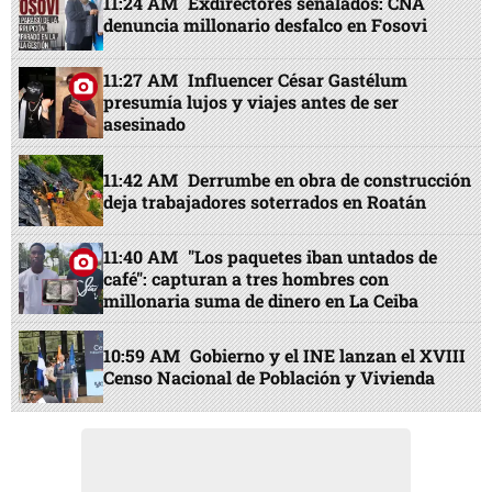
11:24 AM
Exdirectores señalados: CNA
denuncia millonario desfalco en Fosovi
11:27 AM
Influencer César Gastélum
presumía lujos y viajes antes de ser
asesinado
11:42 AM
Derrumbe en obra de construcción
deja trabajadores soterrados en Roatán
11:40 AM
"Los paquetes iban untados de
café": capturan a tres hombres con
millonaria suma de dinero en La Ceiba
10:59 AM
Gobierno y el INE lanzan el XVIII
Censo Nacional de Población y Vivienda