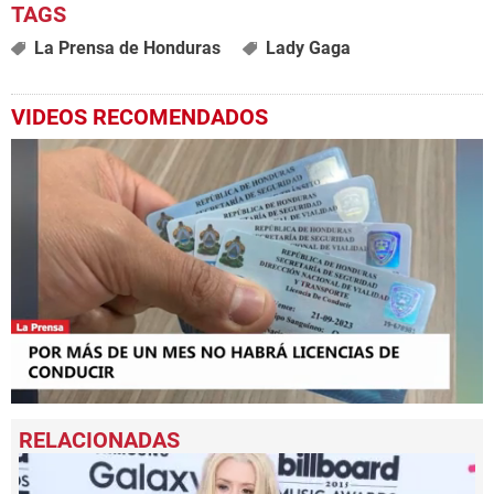
La Prensa de Honduras
Lady Gaga
VIDEOS RECOMENDADOS
0
seconds
of
4
minutes,