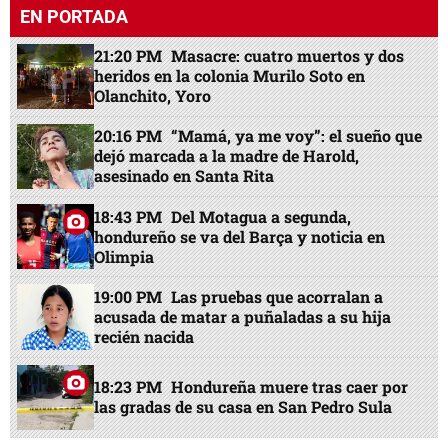
EN PORTADA
21:20 PM
Masacre: cuatro muertos y dos
heridos en la colonia Murilo Soto en
Olanchito, Yoro
20:16 PM
“Mamá, ya me voy”: el sueño que
dejó marcada a la madre de Harold,
asesinado en Santa Rita
18:43 PM
Del Motagua a segunda,
hondureño se va del Barça y noticia en
Olimpia
19:00 PM
Las pruebas que acorralan a
acusada de matar a puñaladas a su hija
recién nacida
18:23 PM
Hondureña muere tras caer por
las gradas de su casa en San Pedro Sula