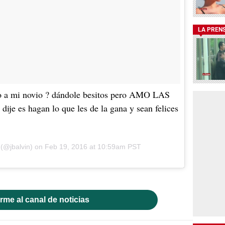
LA PREN
do a mi novio ? dándole besitos pero AMO LAS
 es hagan lo que les de la gana y sean felices
n (@jbalvin) on Feb 19, 2016 at 10:59am PST
rme al canal de noticias