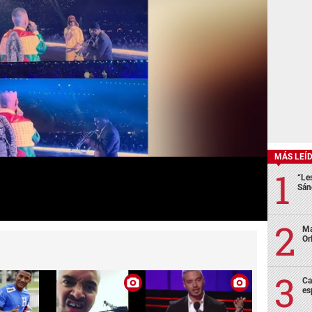
MÁS LEÍ
“Le
Sán
Ma
Or
Ca
es