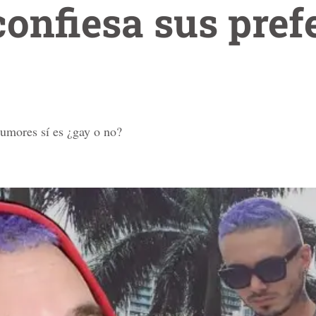
confiesa sus pref
rumores sí es ¿gay o no?