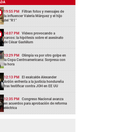
ADA
19:55 PM
Filtran fotos y mensajes de
la influencer Valeria Márquez y el hijo
del “R1”
14:07 PM
Videos provocando a
narcos: la hipótesis sobre el asesinato
de César Gastélum
13:29 PM
Olimpia va por otro golpe en
la Copa Centroamericana: Sorpresa con
la hora
12:13 PM
El exalcalde Alexander
Ardón enfrenta a la justicia hondureña
tras testificar contra JOH en EE UU
12:35 PM
Congreso Nacional avanza
en acuerdos para aprobación de reforma
eléctrica