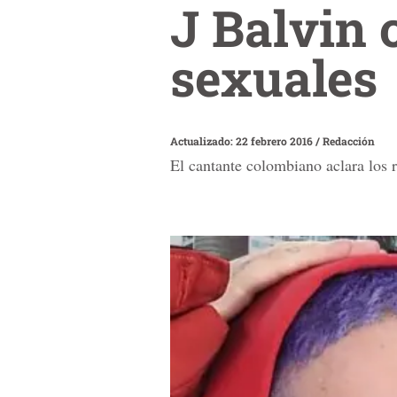
J Balvin 
sexuales
Actualizado: 22 febrero 2016
/
Redacción
El cantante colombiano aclara los 