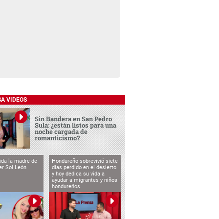
SA VIDEOS
Sin Bandera en San Pedro
Sula: ¿están listos para una
noche cargada de
romanticismo?
vida la madre de
Hondureño sobrevivió siete
cer Sol León
días perdido en el desierto
y hoy dedica su vida a
ayudar a migrantes y niños
hondureños