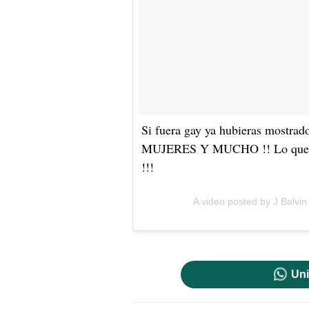
Si fuera gay ya hubieras mostra
MUJERES Y MUCHO !! Lo que dije
!!!
A video posted by J Balvi
Uni