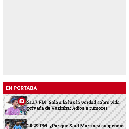
EN PORTADA
21:17 PM
Sale a la luz la verdad sobre vida
privada de Vozinha: Adiós a rumores
20:29 PM
¿Por qué Said Martínez suspendió