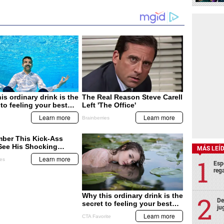
MÁS LEÍ
Esp
rega
De
ju