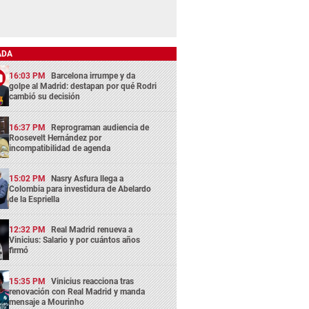
ADA
16:03 PM
Barcelona irrumpe y da
golpe al Madrid: destapan por qué Rodri
cambió su decisión
16:37 PM
Reprograman audiencia de
Roosevelt Hernández por
incompatibilidad de agenda
15:02 PM
Nasry Asfura llega a
Colombia para investidura de Abelardo
de la Espriella
12:32 PM
Real Madrid renueva a
Vinicius: Salario y por cuántos años
firmó
15:35 PM
Vinicius reacciona tras
renovación con Real Madrid y manda
mensaje a Mourinho