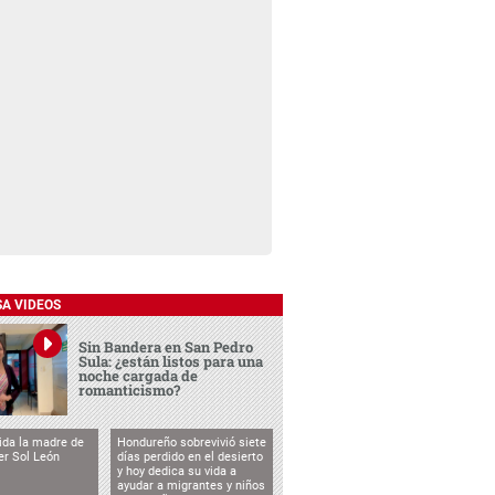
SA VIDEOS
Sin Bandera en San Pedro
Sula: ¿están listos para una
noche cargada de
romanticismo?
vida la madre de
Hondureño sobrevivió siete
cer Sol León
días perdido en el desierto
y hoy dedica su vida a
ayudar a migrantes y niños