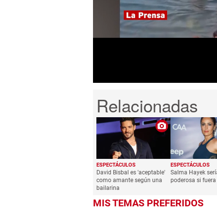
seconds
of
1
minute,
47
seconds
Volume
0%
ESPECTÁCULOS
ESPECTÁCULOS
David Bisbal es 'aceptable'
Salma Hayek ser
como amante según una
poderosa si fuer
bailarina
MIS TEMAS PREFERIDOS