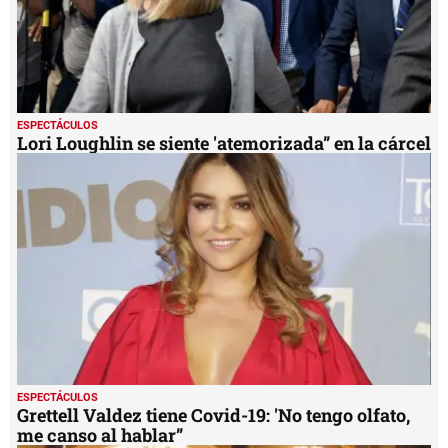
ESPECTÁCULOS
Lori Loughlin se siente 'atemorizada” en la cárcel
ESPECTÁCULOS
Grettell Valdez tiene Covid-19: 'No tengo olfato,
me canso al hablar”