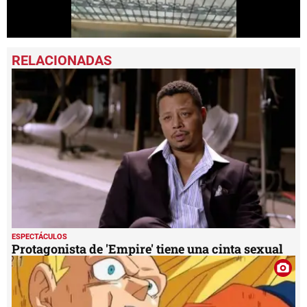
0
seconds
of
29
seconds
ESPECTÁCULOS
Protagonista de 'Empire' tiene una cinta sexual