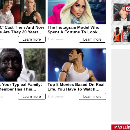
ESPECTÁCULOS
ESPECTÁCULOS
quiere
Csarec y Pilo Tejeda en clip
Jennifer Aniston tiene 47
mana
de 'Oye este canto”
años y sigue deslumbrando
con su figura estilizada
MÁS LEÍ