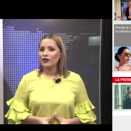
Pierde la 
la influen
LA PREN