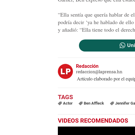
“Ella sentía que quería hablar de el
podría decir ‘ya he hablado de ello 
y añadió: “Ella tiene todo el derec
Uni
Redacción
redaccion@laprensa.hn
Artículo elaborado por el eq
Actor
Ben Affleck
Jennifer G
VIDEOS RECOMENDADOS