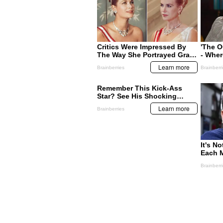
ESPECTÁCULOS
ESPECTÁCULOS
Selena Gómez, la reina de
Mariah Carey no 
Instagram
ayudar a su her
MIS TEMAS PREFERIDOS