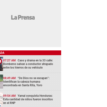
ADA
07:27 AM
Caos y drama en la 33 calle:
Bomberos salvan a conductor atrapado
entre los hierros de su vehículo
08:49 AM
“De Dios no se escapan”:
Identifican la cabeza humana
encontrada en Santa Rita, Yoro
09:54 AM
Yamal conquista Honduras:
Esta cantidad de niños fueron inscritos
en el RNP