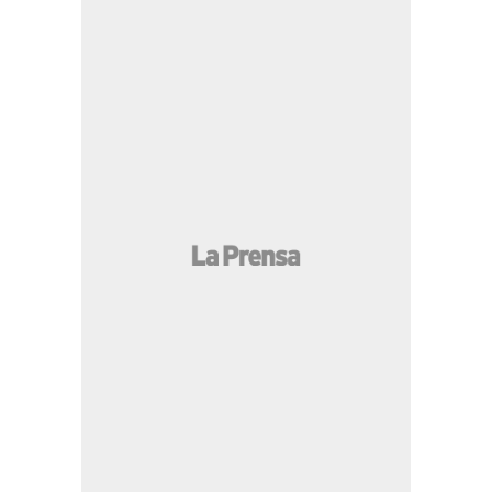
permanecen Nasser Hilsaca y su hermana
Básima
14:50 PM
Barcelona con sorpresiva salida
de figura, revés con Rodri y oferta de 115
millones