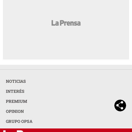
¿Cabello largo o corto? Elige tu corte según
AMIGA
tu cuello
Entre mujeres: guía para acompañar a su
AMIGA
amiga o familiar con cáncer de mama