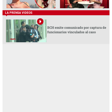
Sin Bandera en San Pedro Sula: ¿están
listos para una noche cargada de
romanticismo?
Pierde la vida la madre de la
Hondureño sobrevivió siete días
influencer Sol León
perdido en el desierto y hoy dedica
su vida a ayudar a migrantes y niños
hondureños
LA PRENSA VIDEOS
BCH emite comunicado por captura de
funcionarios vinculados al caso