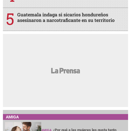
¿Tienes problemas con tu vecino? Así puedes
resolverlo en San Pedro Sula
Abandonados en el hospital, así permanecen
Nasser Hilsaca y su hermana Básima
Diez horas sin luz estará esta zona de Honduras
este sábado 8 de agosto
Guatemala indaga si sicarios hondureños
asesinaron a narcotraficante en su territorio