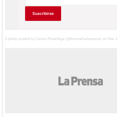
Suscribirse
A photo posted by Carlos PenaVega (@therealcarlospena) on
Mar 