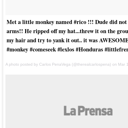
Met a little monkey named #rico !!! Dude did not
arms!! He ripped off my hat...threw it on the grou
my hair and try to yank it out.. it was AWESOME l
#monkey #comeseek #lexlos #Honduras #littlefre
A photo posted by Carlos PenaVega (@therealcarlospena) on
Mar 