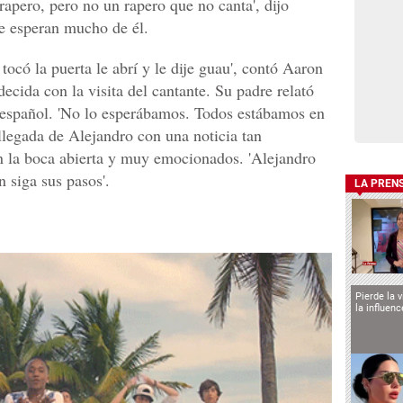
apero, pero no un rapero que no canta', dijo
e esperan mucho de él.
ocó la puerta le abrí y le dije guau', contó Aaron
ecida con la visita del cantante. Su padre relató
l español. 'No lo esperábamos. Todos estábamos en
llegada de Alejandro con una noticia tan
on la boca abierta y muy emocionados. 'Alejandro
 siga sus pasos'.
LA PREN
Pierde la 
la influen