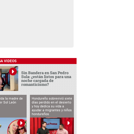
SA VIDEOS
Sin Bandera en San Pedro
Sula: ¿están listos para una
noche cargada de
romanticismo?
vida la madre de
Hondureño sobrevivió siete
cer Sol León
días perdido en el desierto
y hoy dedica su vida a
ayudar a migrantes y niños
hondureños