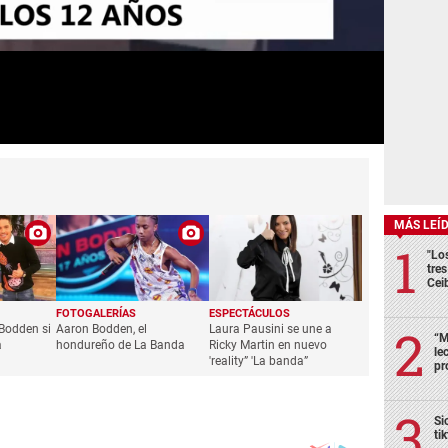
MÁS LEÍ
"Lo
tre
Cei
FOTOGALERÍAS
ESPECTÁCULOS
Bodden si
Aaron Bodden, el
Laura Pausini se une a
“M
a
hondureño de La Banda
Ricky Martin en nuevo
le
'reality” 'La banda”
pr
Si
ti