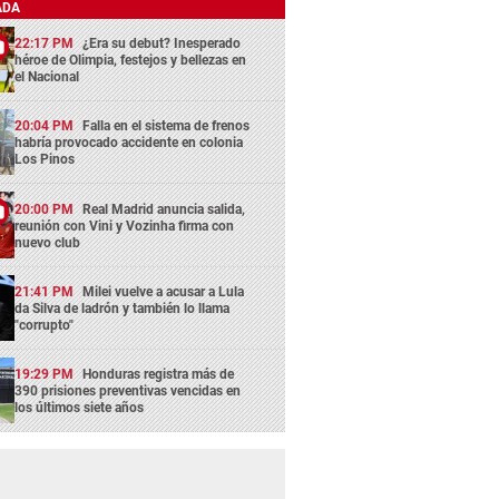
ADA
22:17 PM
¿Era su debut? Inesperado
héroe de Olimpia, festejos y bellezas en
el Nacional
20:04 PM
Falla en el sistema de frenos
habría provocado accidente en colonia
Los Pinos
20:00 PM
Real Madrid anuncia salida,
reunión con Vini y Vozinha firma con
nuevo club
21:41 PM
Milei vuelve a acusar a Lula
da Silva de ladrón y también lo llama
"corrupto"
19:29 PM
Honduras registra más de
390 prisiones preventivas vencidas en
los últimos siete años