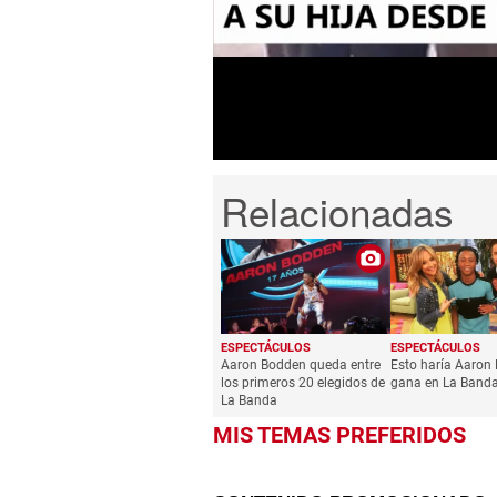
1
minute,
30
seconds
Volume
0%
ESPECTÁCULOS
ESPECTÁCULOS
Aaron Bodden queda entre
Esto haría Aaron 
los primeros 20 elegidos de
gana en La Band
La Banda
MIS TEMAS PREFERIDOS