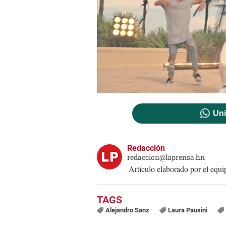
Uni
Redacción
redaccion@laprensa.hn
Artículo elaborado por el eq
Alejandro Sanz
Laura Pausini