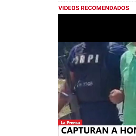
VIDEOS RECOMENDADOS
0
seconds
of