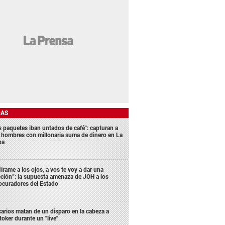
DAS
s paquetes iban untados de café": capturan a
s hombres con millonaria suma de dinero en La
ba
írame a los ojos, a vos te voy a dar una
cción”: la supuesta amenaza de JOH a los
ocuradores del Estado
carios matan de un disparo en la cabeza a
ktoker durante un "live"