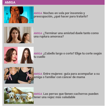
AMIGA
Noches en vela por insomnio y
AMIGA
preocupación, ¿qué hacer para tratarlo?
¿Terminar una amistad duele tanto como
AMIGA
una ruptura amorosa?
¿Cabello largo o corto? Elige tu corte según
AMIGA
tu cuello
Entre mujeres: guía para acompañar a su
AMIGA
amiga o familiar con cáncer de mama
Las perras que tienen cachorros pueden
AMIGA
tener una vejez más saludable