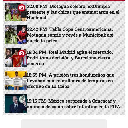
22:08 PM
Motagua celebra, exOlimpia
presente y las chicas que enamoraron en el
Nacional
22:42 PM
Tabla Copa Centroamericana:
Motagua sonríe y revés a Municipal; así
quedó la pelea
19:34 PM
Real Madrid agita el mercado,
Rodri toma decisión y Barcelona cierra
acuerdo
18:55 PM
A prisión tres hondureños que
llevaban cuatro millones de lempiras en
efectivo en La Ceiba
19:15 PM
México sorprende a Concacaf y
anuncia decisión sobre Infantino en la FIFA