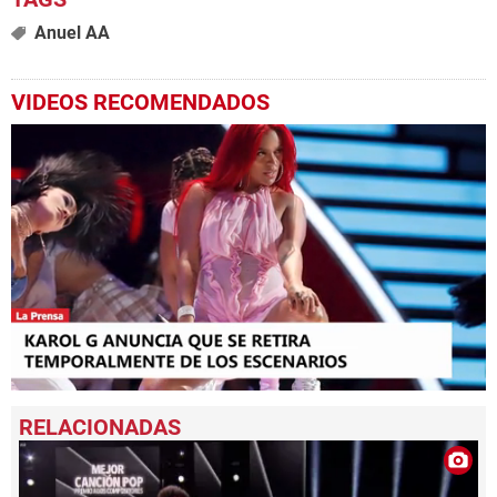
Anuel AA
VIDEOS RECOMENDADOS
0
seconds
of
1
minute,
13