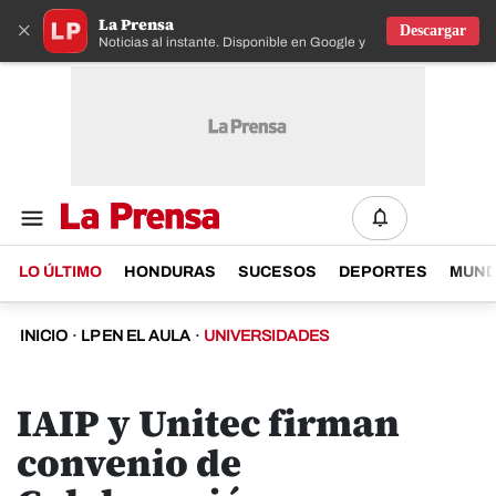
La Prensa
×
Descargar
Noticias al instante. Disponible en Google y IOS
LO ÚLTIMO
HONDURAS
SUCESOS
DEPORTES
MUN
INICIO
·
LP EN EL AULA
·
UNIVERSIDADES
IAIP y Unitec firman
convenio de