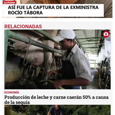
0
seconds
of
1
minute,
51
seconds
ECONOMÍA
Producción de leche y carne caerán 50% a causa
de la sequía