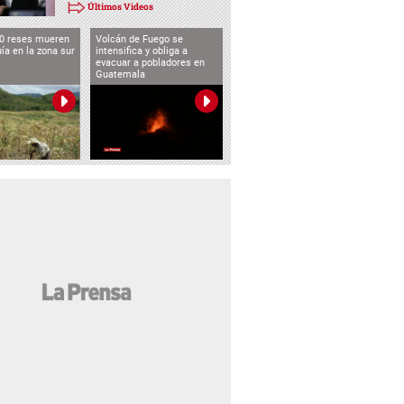
Últimos Videos
0 reses mueren
Volcán de Fuego se
uía en la zona sur
intensifica y obliga a
evacuar a pobladores en
Guatemala