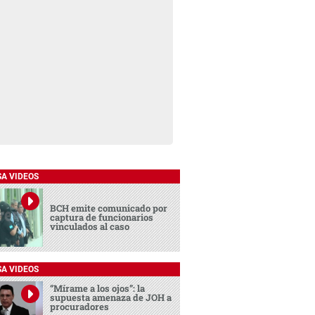
SA VIDEOS
BCH emite comunicado por
captura de funcionarios
vinculados al caso
SA VIDEOS
“Mírame a los ojos”: la
supuesta amenaza de JOH a
procuradores