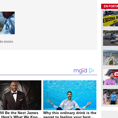
EN PORT
ás socios