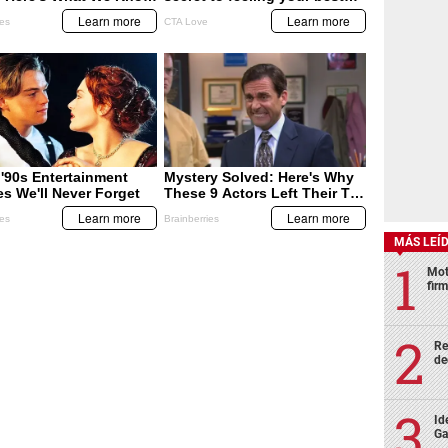
MÁS LEÍ
Mot
fir
Re
de
Id
Ga