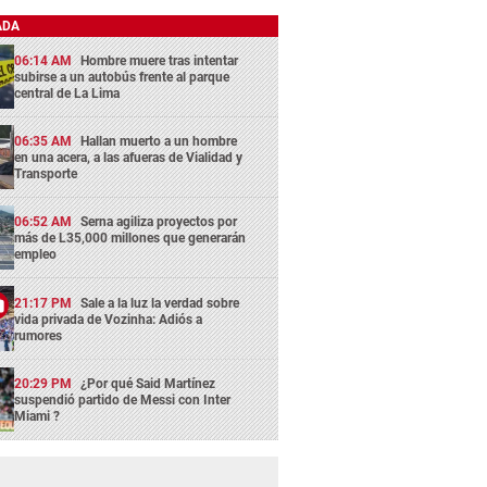
ADA
06:14 AM
Hombre muere tras intentar
subirse a un autobús frente al parque
central de La Lima
06:35 AM
Hallan muerto a un hombre
en una acera, a las afueras de Vialidad y
Transporte
06:52 AM
Serna agiliza proyectos por
más de L35,000 millones que generarán
empleo
21:17 PM
Sale a la luz la verdad sobre
vida privada de Vozinha: Adiós a
rumores
20:29 PM
¿Por qué Said Martínez
suspendió partido de Messi con Inter
Miami ?