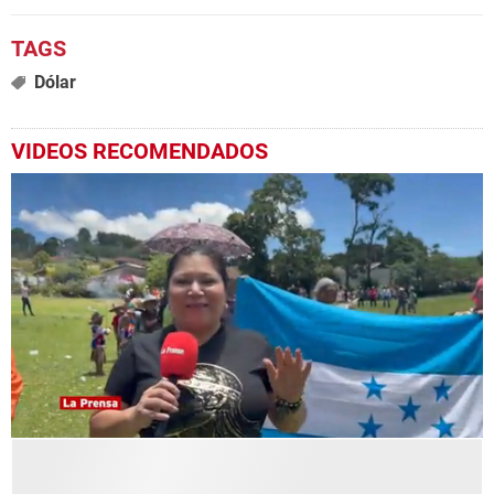
Dólar
VIDEOS RECOMENDADOS
0
seconds
of