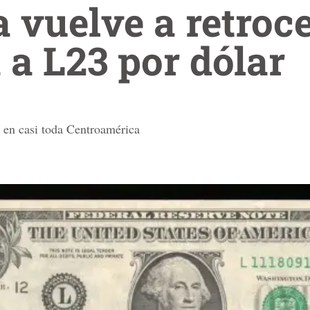
a vuelve a retroc
a L23 por dólar
ó en casi toda Centroamérica