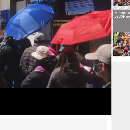
MP pide de
de JOH por