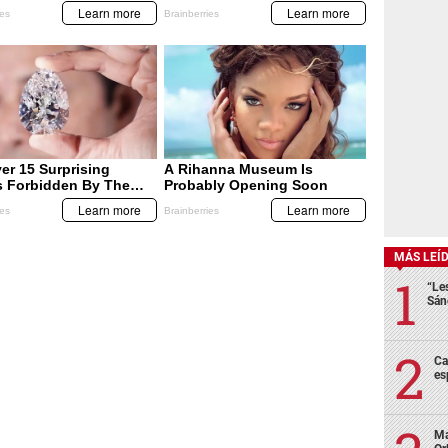
MÁS LEÍ
“Le
Sán
Ca
es
Ma