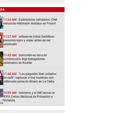
ADA
11:24 AM
Exdirectores señalados: CNA
denuncia millonario desfalco en Fosovi
11:27 AM
Influencer César Gastélum
presumía lujos y viajes antes de ser
asesinado
11:42 AM
Derrumbe en obra de
construcción deja trabajadores
soterrados en Roatán
11:40 AM
"Los paquetes iban untados
de café": capturan a tres hombres con
millonaria suma de dinero en La Ceiba
10:59 AM
Gobierno y el INE lanzan el
XVIII Censo Nacional de Población y
Vivienda