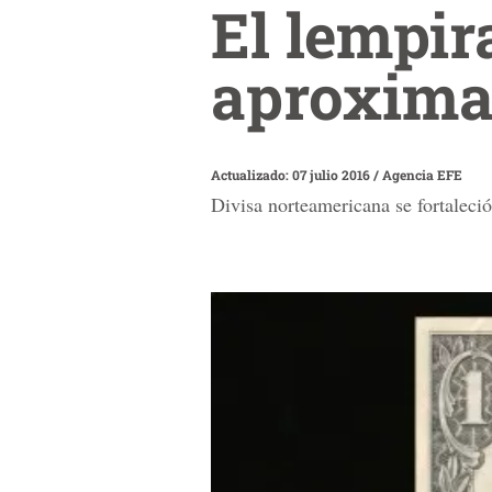
El lempir
aproxima 
Actualizado: 07 julio 2016
/
Agencia EFE
Divisa norteamericana se fortaleci