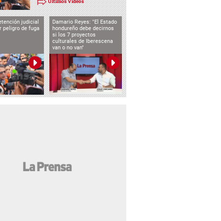
Últimos Videos
tención judicial
Damario Reyes: "El Estado
 peligro de fuga
hondureño debe decirnos
si los 7 proyectos
culturales de Iberescena
van o no van"