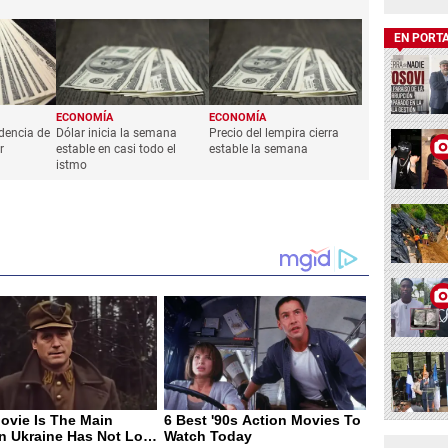
EN PORT
ECONOMÍA
ECONOMÍA
ndencia de
Dólar inicia la semana
Precio del lempira cierra
r
estable en casi todo el
estable la semana
istmo