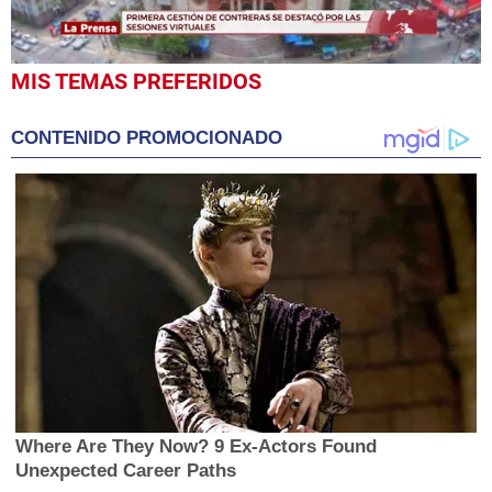
0
MIS TEMAS PREFERIDOS
seconds
of
1
CONTENIDO PROMOCIONADO
minute,
13
seconds
Where Are They Now? 9 Ex-Actors Found
Unexpected Career Paths