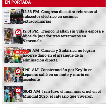
EN PORTADA
12:33 PM
Congreso discutirá reformas al
subsector eléctrico en sesiones
extraordinarias
12:01 PM
Trágico: Hallan sin vida a esposa e
hijos de jugador tras terremotos en
Venezuela
11:05 AM
Canadá y Sudáfrica no logran
hacerse daño en el arranque de la
eliminación directa
11:01 AM
Consternación por Keylin en
Lepaera: salió en su moto y murió en
accidente
09:43 AM
Irán tuvo el final más cruel en el
Mundial 2026: el calvario que vivieron