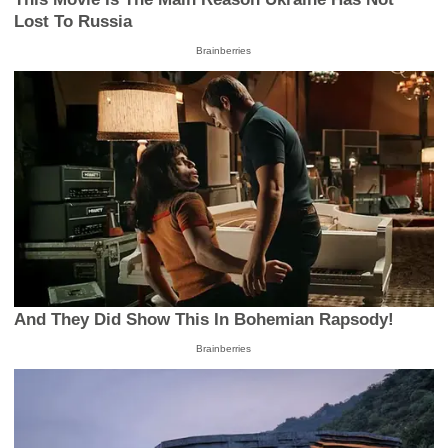
Lost To Russia
Brainberries
And They Did Show This In Bohemian Rapsody!
Brainberries