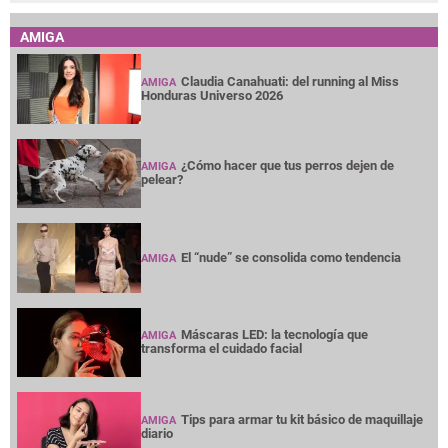
AMIGA
Claudia Canahuati: del running al Miss
AMIGA
Honduras Universo 2026
¿Cómo hacer que tus perros dejen de
AMIGA
pelear?
El “nude” se consolida como tendencia
AMIGA
Máscaras LED: la tecnología que
AMIGA
transforma el cuidado facial
Tips para armar tu kit básico de maquillaje
AMIGA
diario