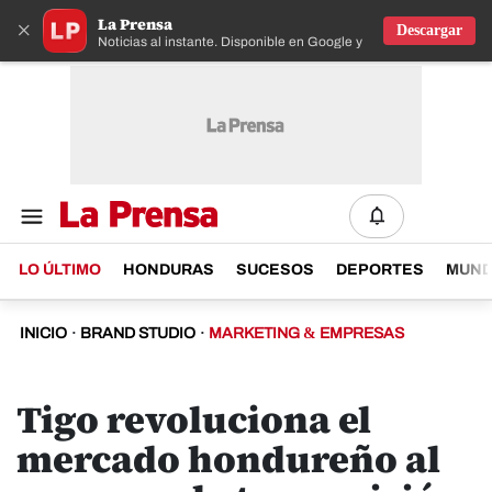
La Prensa
×
Descargar
Noticias al instante. Disponible en Google y IOS
LO ÚLTIMO
HONDURAS
SUCESOS
DEPORTES
MUN
INICIO
·
BRAND STUDIO
·
MARKETING & EMPRESAS
Tigo revoluciona el
mercado hondureño al