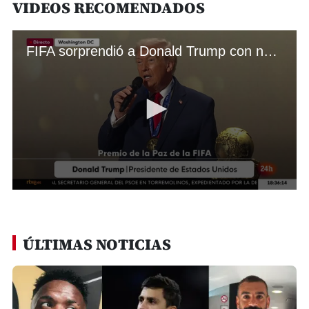
VIDEOS RECOMENDADOS
FIFA sorprendió a Donald Trump con nuevo premio en el sorteo del Mundial 2026
0
seconds
of
1
minute,
ÚLTIMAS NOTICIAS
11
seconds