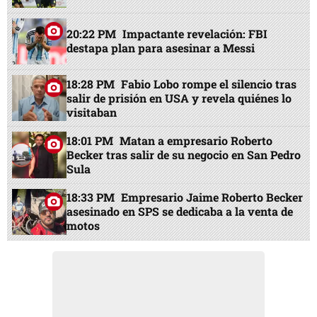
20:22 PM
Impactante revelación: FBI
destapa plan para asesinar a Messi
18:28 PM
Fabio Lobo rompe el silencio tras
salir de prisión en USA y revela quiénes lo
visitaban
18:01 PM
Matan a empresario Roberto
Becker tras salir de su negocio en San Pedro
Sula
18:33 PM
Empresario Jaime Roberto Becker
asesinado en SPS se dedicaba a la venta de
motos