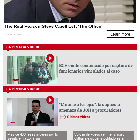
LA PRENSA VIDEOS
BCH emite comunicado por captura de
funcionarios vinculados al caso
LA PRENSA VIDEOS
“Mírame a los ojos”: la supuesta
amenaza de JOH a procuradores
Últimos Videos
Más de 400 reses mueren por la
Volcán de Fuego se intensifica y
sequía en la zona sur
obliga a evacuar a pobladores en