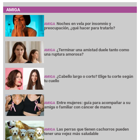
AMIGA
Noches en vela por insomnio y
AMIGA
preocupación, ¿qué hacer para tratarlo?
¿Terminar una amistad duele tanto como
AMIGA
una ruptura amorosa?
¿Cabello largo o corto? Elige tu corte según
AMIGA
tu cuello
Entre mujeres: guía para acompañar a su
AMIGA
amiga o familiar con cáncer de mama
Las perras que tienen cachorros pueden
AMIGA
tener una vejez más saludable