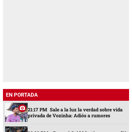
EN PORTADA
21:17 PM
Sale a la luz la verdad sobre vida
privada de Vozinha: Adiós a rumores