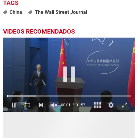
China
The Wall Street Journal
VIDEOS RECOMENDADOS
0
seconds
of
1
minute,