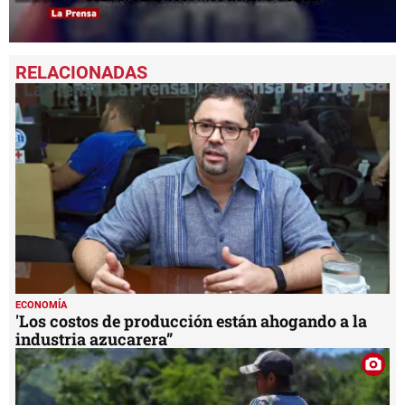
0
seconds
of
1
minute,
57
seconds
ECONOMÍA
'Los costos de producción están ahogando a la
industria azucarera”