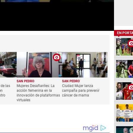
EN PORT
SAN PEDRO
SAN PEDRO
de las
Mujeres Desafiantes: La
Ciudad Mujer lanza
en
acción femenina en la
campaña para prevenir
ntro
innovación de plataformas
cáncer de mama
virtuales