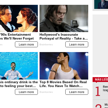
MÁS LEÍ
Rev
Izag
Ma
su