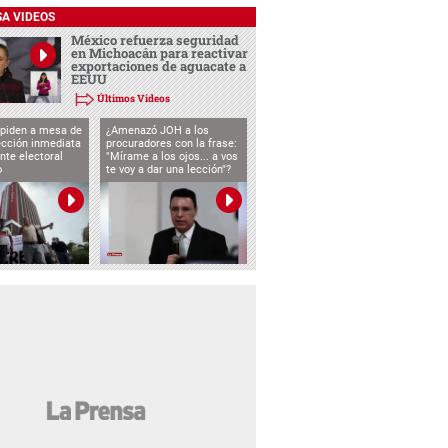
SA VIDEOS
México refuerza seguridad
en Michoacán para reactivar
exportaciones de aguacate a
EEUU
Últimos Videos
 piden a mesa de
¿Amenazó JOH a los
ección inmediata
procuradores con la frase:
nte electoral
"Mírame a los ojos... a vos
o
te voy a dar una lección"?