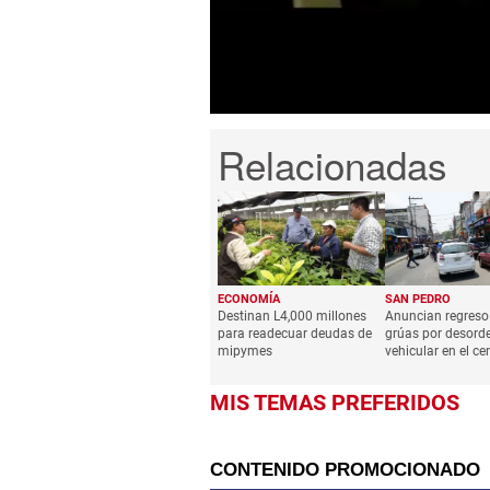
6
seconds
Volume
0%
ECONOMÍA
SAN PEDRO
Destinan L4,000 millones
Anuncian regreso 
para readecuar deudas de
grúas por desord
mipymes
vehicular en el ce
MIS TEMAS PREFERIDOS