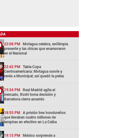
ADA
22:08 PM
Motagua celebra, exOlimpia
presente y las chicas que enamoraron
en el Nacional
22:42 PM
Tabla Copa
Centroamericana: Motagua sonríe y
revés a Municipal; así quedó la pelea
19:34 PM
Real Madrid agita el
mercado, Rodri toma decisión y
Barcelona cierra acuerdo
18:55 PM
A prisión tres hondureños
que llevaban cuatro millones de
lempiras en efectivo en La Ceiba
19:15 PM
México sorprende a