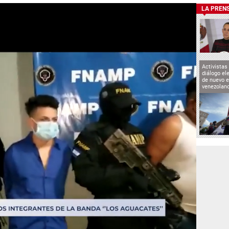
LA PREN
Activistas
diálogo el
de nuevo e
venezolan