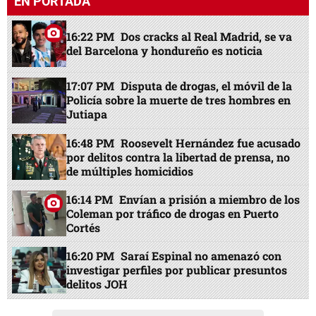
EN PORTADA
16:22 PM
Dos cracks al Real Madrid, se va
del Barcelona y hondureño es noticia
17:07 PM
Disputa de drogas, el móvil de la
Policía sobre la muerte de tres hombres en
Jutiapa
16:48 PM
Roosevelt Hernández fue acusado
por delitos contra la libertad de prensa, no
de múltiples homicidios
16:14 PM
Envían a prisión a miembro de los
Coleman por tráfico de drogas en Puerto
Cortés
16:20 PM
Saraí Espinal no amenazó con
investigar perfiles por publicar presuntos
delitos JOH