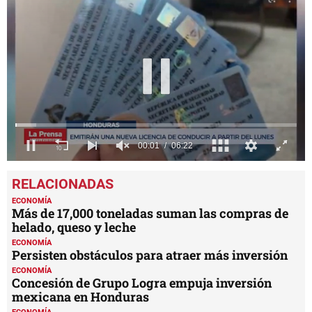
0
seconds
of
6
ECONOMÍA
minutes,
Más de 17,000 toneladas suman las compras de
22
helado, queso y leche
seconds
ECONOMÍA
Persisten obstáculos para atraer más inversión
ECONOMÍA
Concesión de Grupo Logra empuja inversión
mexicana en Honduras