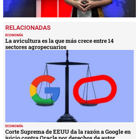
0
seconds
of
1
ECONOMÍA
minute,
La avicultura es la que más crece entre 14
22
sectores agropecuarios
seconds
ECONOMÍA
Corte Suprema de EEUU da la razón a Google en
juicio contra Oracle por derechos de autor