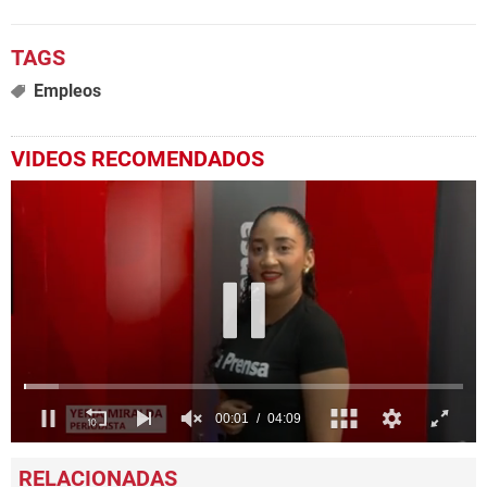
Empleos
VIDEOS RECOMENDADOS
0
seconds
of