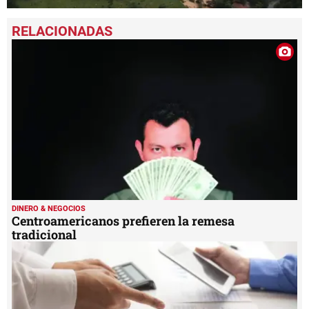
0
seconds
of
1
minute,
52
seconds
DINERO & NEGOCIOS
Centroamericanos prefieren la remesa
tradicional