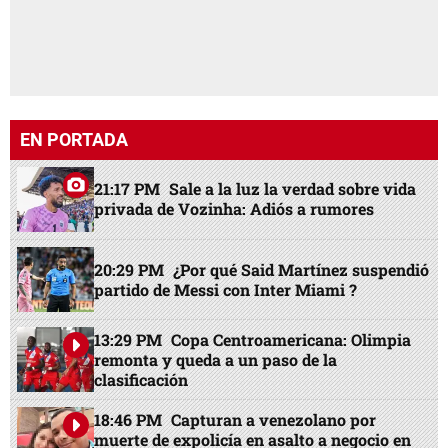
EN PORTADA
21:17 PM
Sale a la luz la verdad sobre vida
privada de Vozinha: Adiós a rumores
20:29 PM
¿Por qué Said Martínez suspendió
partido de Messi con Inter Miami ?
13:29 PM
Copa Centroamericana: Olimpia
remonta y queda a un paso de la
clasificación
18:46 PM
Capturan a venezolano por
muerte de expolicía en asalto a negocio en