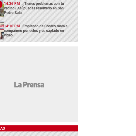
14:36 PM
¿Tienes problemas con tu
vecino? Así puedes resolverlo en San
Pedro Sula
14:10 PM
Empleado de Costco mata a
compañero por celos y es captado en
video
DAS