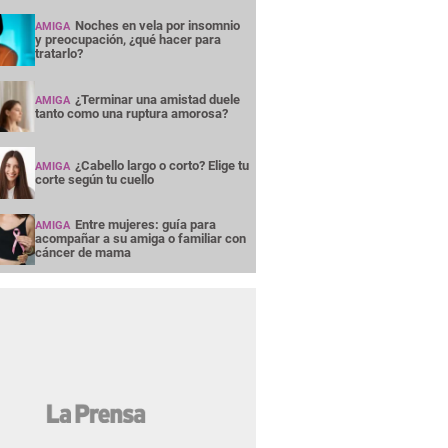
Noches en vela por insomnio
AMIGA
y preocupación, ¿qué hacer para
tratarlo?
¿Terminar una amistad duele
AMIGA
tanto como una ruptura amorosa?
¿Cabello largo o corto? Elige tu
AMIGA
corte según tu cuello
Entre mujeres: guía para
AMIGA
acompañar a su amiga o familiar con
cáncer de mama