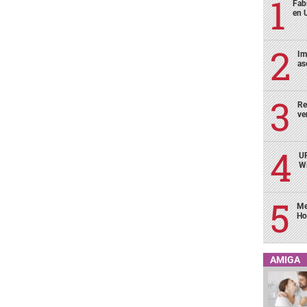
Fabi
en 
Im
as
Re
ve
UP
Wi
Me
Ho
AMIGA