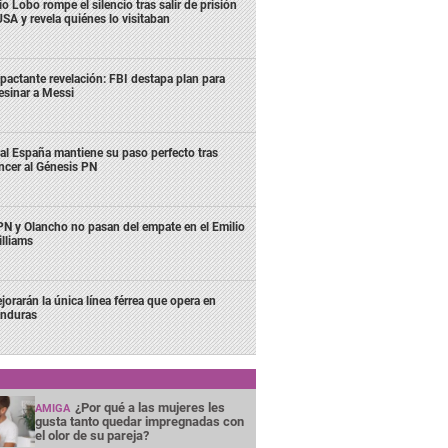
o Lobo rompe el silencio tras salir de prisión
USA y revela quiénes lo visitaban
pactante revelación: FBI destapa plan para
esinar a Messi
al España mantiene su paso perfecto tras
ncer al Génesis PN
N y Olancho no pasan del empate en el Emilio
lliams
jorarán la única línea férrea que opera en
nduras
¿Por qué a las mujeres les
AMIGA
gusta tanto quedar impregnadas con
el olor de su pareja?