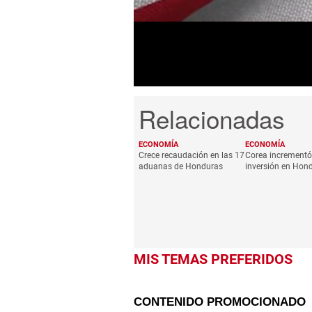
minute,
46
seconds
Volume
0%
ECONOMÍA
ECONOMÍA
Crece recaudación en las 17
Corea incrementó 
aduanas de Honduras
inversión en Hon
MIS TEMAS PREFERIDOS