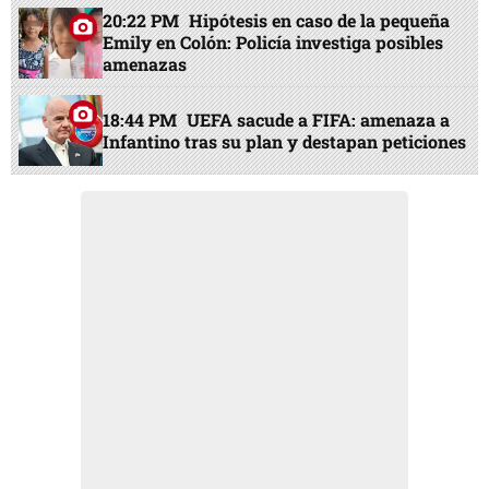
20:22 PM
Hipótesis en caso de la pequeña
Emily en Colón: Policía investiga posibles
amenazas
18:44 PM
UEFA sacude a FIFA: amenaza a
Infantino tras su plan y destapan peticiones