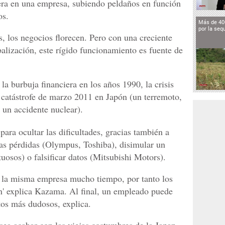
rera en una empresa, subiendo peldaños en función
os.
Más de 40
por la seq
, los negocios florecen. Pero con una creciente
alización, este rígido funcionamiento es fuente de
 la burbuja financiera en los años 1990, la crisis
 catástrofe de marzo 2011 en Japón (un terremoto,
un accidente nuclear).
ara ocultar las dificultades, gracias también a
as pérdidas (Olympus, Toshiba), disimular un
tuosos) o falsificar datos (Mitsubishi Motors).
 la misma empresa mucho tiempo, por tanto los
n' explica Kazama. Al final, un empleado puede
os más dudosos, explica.