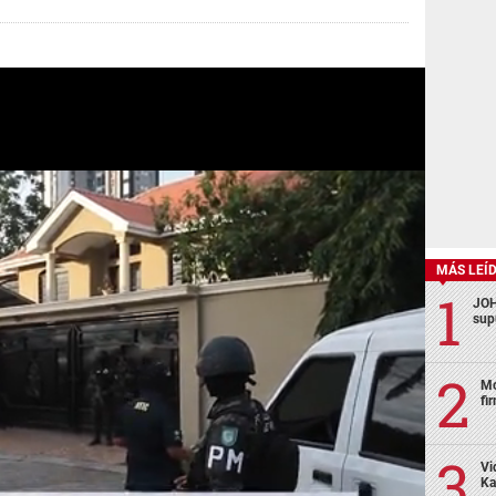
MÁS LEÍ
JOH
sup
Mo
fi
Vi
Ka