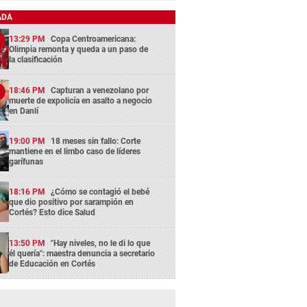
ADA
13:29 PM
Copa Centroamericana:
Olimpia remonta y queda a un paso de
la clasificación
18:46 PM
Capturan a venezolano por
muerte de expolicía en asalto a negocio
en Danlí
19:00 PM
18 meses sin fallo: Corte
mantiene en el limbo caso de líderes
garífunas
18:16 PM
¿Cómo se contagió el bebé
que dio positivo por sarampión en
Cortés? Esto dice Salud
13:50 PM
"Hay niveles, no le di lo que
él quería": maestra denuncia a secretario
de Educación en Cortés