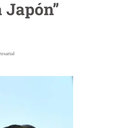
a Japón”
resarial