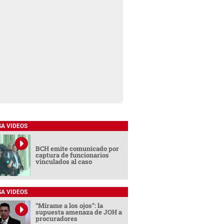
SA VIDEOS
BCH emite comunicado por
captura de funcionarios
vinculados al caso
SA VIDEOS
“Mírame a los ojos”: la
supuesta amenaza de JOH a
procuradores