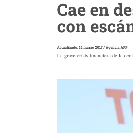
Cae en de
con escá
Actualizado: 14 marzo 2017
/
Agencia AFP
La grave crisis financiera de la ce