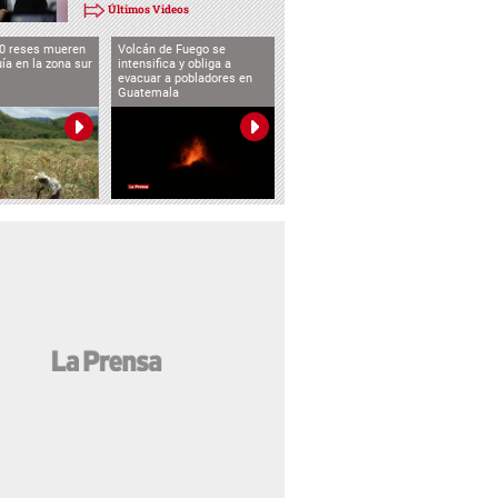
Últimos Videos
0 reses mueren
Volcán de Fuego se
uía en la zona sur
intensifica y obliga a
evacuar a pobladores en
Guatemala