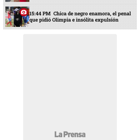
15:44 PM
Chica de negro enamora, el penal
que pidió Olimpia e insólita expulsión