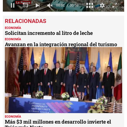
0
seconds
of
59
ECONOMÍA
seconds
Solicitan incremento al litro de leche
ECONOMÍA
Avanzan en la integración regional del turismo
ECONOMÍA
Más $3 mil millones en desarrollo invierte el