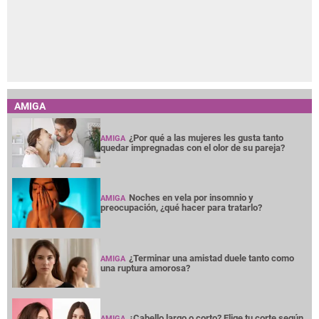
AMIGA
¿Por qué a las mujeres les gusta tanto
AMIGA
quedar impregnadas con el olor de su pareja?
Noches en vela por insomnio y
AMIGA
preocupación, ¿qué hacer para tratarlo?
¿Terminar una amistad duele tanto como
AMIGA
una ruptura amorosa?
¿Cabello largo o corto? Elige tu corte según
AMIGA