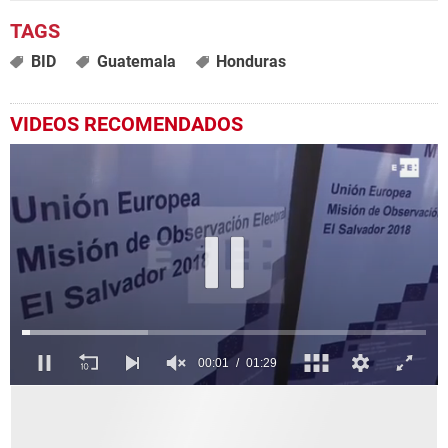
BID
Guatemala
Honduras
VIDEOS RECOMENDADOS
0
seconds
of
1