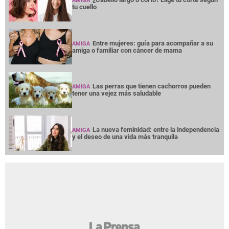
AMIGA
tu cuello
Entre mujeres: guía para acompañar a su
AMIGA
amiga o familiar con cáncer de mama
Las perras que tienen cachorros pueden
AMIGA
tener una vejez más saludable
La nueva feminidad: entre la independencia
AMIGA
y el deseo de una vida más tranquila