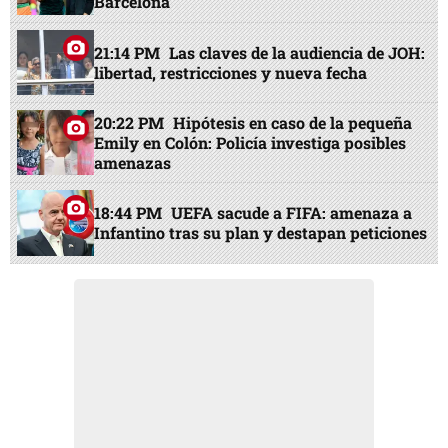
Barcelona
21:14 PM
Las claves de la audiencia de JOH:
libertad, restricciones y nueva fecha
20:22 PM
Hipótesis en caso de la pequeña
Emily en Colón: Policía investiga posibles
amenazas
18:44 PM
UEFA sacude a FIFA: amenaza a
Infantino tras su plan y destapan peticiones