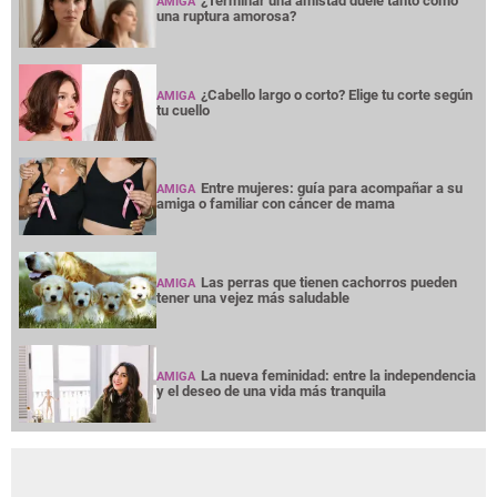
¿Terminar una amistad duele tanto como
AMIGA
una ruptura amorosa?
¿Cabello largo o corto? Elige tu corte según
AMIGA
tu cuello
Entre mujeres: guía para acompañar a su
AMIGA
amiga o familiar con cáncer de mama
Las perras que tienen cachorros pueden
AMIGA
tener una vejez más saludable
La nueva feminidad: entre la independencia
AMIGA
y el deseo de una vida más tranquila