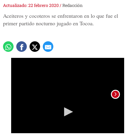
Actualizado: 22 febrero 2020
/
Redacción
Aceiteros y cocoteros se enfrentaron en lo que fue el
primer partido nocturno jugado en Tocoa.
0
seconds
of
1
minute,
11
seconds
Foto: