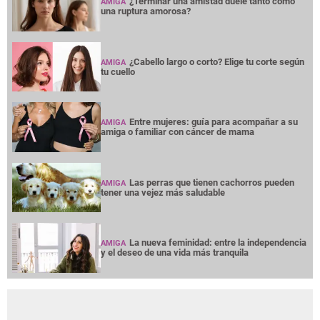
¿Terminar una amistad duele tanto como
AMIGA
una ruptura amorosa?
¿Cabello largo o corto? Elige tu corte según
AMIGA
tu cuello
Entre mujeres: guía para acompañar a su
AMIGA
amiga o familiar con cáncer de mama
Las perras que tienen cachorros pueden
AMIGA
tener una vejez más saludable
La nueva feminidad: entre la independencia
AMIGA
y el deseo de una vida más tranquila