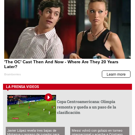
LA PRENSA VIDEOS
Copa Centroamericana: Olimpia
remonta y queda a un paso de la
clasificación
Javier López revela tres bajas de
Messi volvió con golazo en torneo
Motagua y regreso de jugador para
internacional y acecha a Cristiano